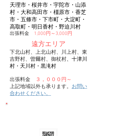
天理市・桜井市・宇陀市・山添
村・大和高田市・橿原市・香芝
市・五條市・下市町・大淀町・
高取町・明日香村・野迫川村
出張料金
1,000円～3,000円
遠方エリア
下北山村、上北山村、川上村、東
吉野村、曽爾村、御杖村
、十津川
村・天川村・黒滝村
​出張料金
３，０００円～
上記地域以外も承ります。
お問い
合わせください。
​LINEで簡単 無料お
見積もり