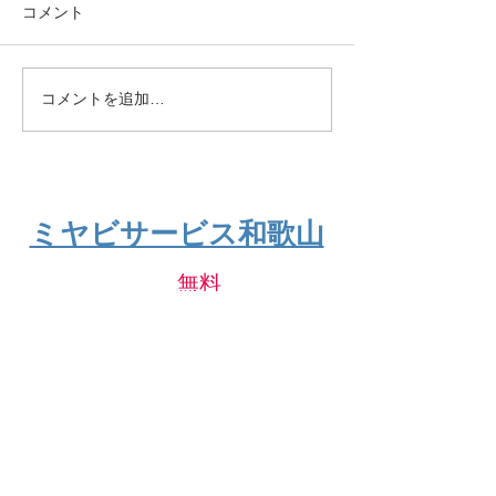
コメント
トラック倉庫
団地の物置片付
コメントを追加…
不用品回収、粗大ごみ回収、遺品整理
ミヤビサービス和歌山
まずは電話で
無料
お見積り
0120-953-838
​古物商許可 第6510200001365号
​ミヤビサービス和歌山トップページ