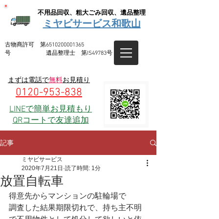
不用品回収、粗大ごみ回収、遺品整理
ミヤビサービス和歌山
​古物商許可 第6510200001365
号 遺品整理士 第IS49783号
まずは電話で
無料
お見積り
0120-953-838
LINEで簡単お見積もり
QRコートで友達追加
記事
ミヤビサービス
2020年7月21日
読了時間: 1分
放置自転車
得意先からマンションの駐輪場で
調査した結果期限切れで、持ち主不明